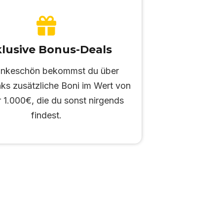
lusive Bonus-Deals
ankeschön bekommst du über
ks zusätzliche Boni im Wert von
r 1.000€, die du sonst nirgends
findest.