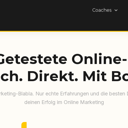
Coaches
Getestete Online-
ich. Direkt. Mit B
keting-Blabla. Nur echte Erfahrungen und die besten 
deinen Erfolg im Online Marketing