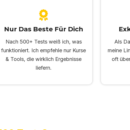
Nur Das Beste Für Dich
Exk
Nach 500+ Tests weiß ich, was
Als D
funktioniert. Ich empfehle nur Kurse
meine Lin
& Tools, die wirklich Ergebnisse
oft übe
liefern.