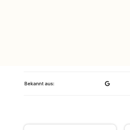
Bekannt aus: