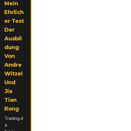
Mein
Ehrlich
Er Test
Der
Ausbil
Dung
Von
Andre
Witzel
Und
Jia
Tian
Rong
Trading.d
e