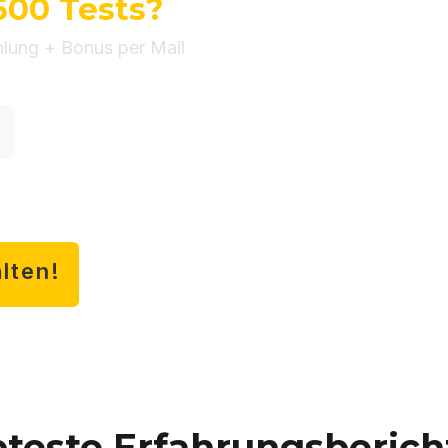
500 Tests?
hlung + Bonus per Mail
alten!
bteste Erfahrungsberich