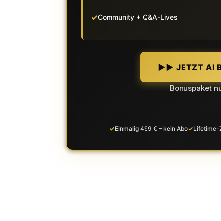
Community + Q&A-Lives
►► JETZT AI 
Bonuspaket nu
Einmalig 499 € – kein Abo
Lifetime-