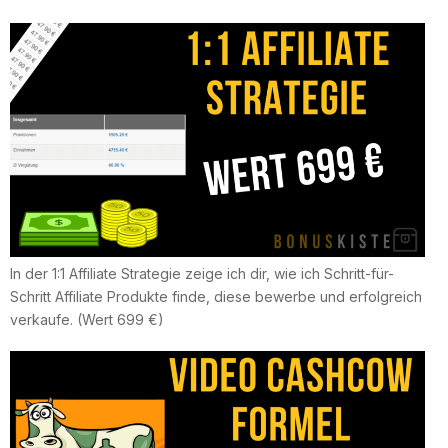
In der 1:1 Affiliate Strategie zeige ich dir, wie ich Schritt-für-
Schritt Affiliate Produkte finde, diese bewerbe und erfolgreich
verkaufe. (Wert 699 €)