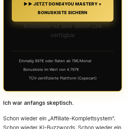
►► JETZT DONE4YOU MASTERY +
BONUSKISTE SICHERN
Bonuskiste nur über diesen Link
verfügbar
Einmalig 997€ oder Raten ab 79€/Monat
Bonuskiste im Wert von 4.797€
TÜV-zertifizierte Plattform (Copecart)
Ich war anfangs skeptisch.
Schon wieder ein „Affiliate-Komplettsystem“.
Schon wieder KI-Buzzwords. Schon wieder ein